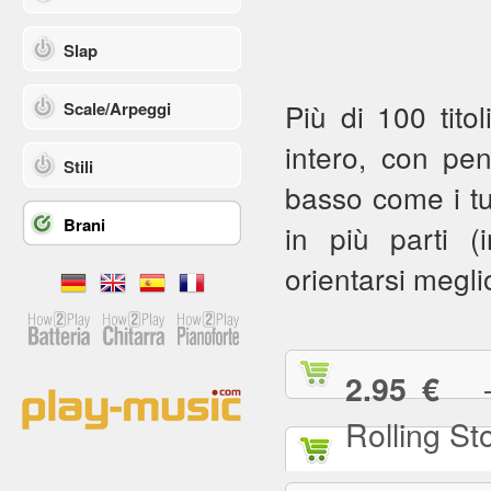
Slap
Più di 100 titol
Scale/Arpeggi
intero, con pe
Stili
basso come i tuoi
Brani
in più parti (in
orientarsi meglio
— (
2.95 €
Rolling St