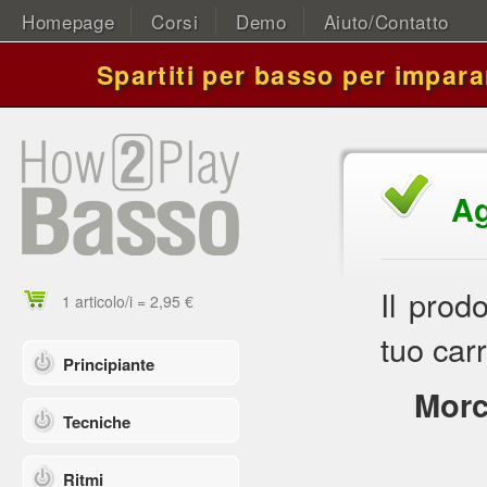
Homepage
Corsi
Demo
Aiuto/Contatto
Spartiti per basso per impara
Ag
Il prod
1 articolo/i = 2,95 €
tuo carr
Principiante
Morc
Tecniche
Ritmi