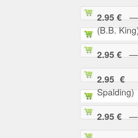
— I
2.95 €
(B.B. King
— I
2.95 €
— 
2.95 €
Spalding)
— I 
2.95 €