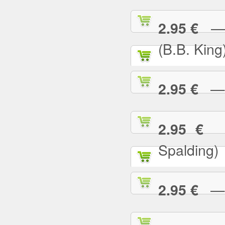
— I
2.95 €
(B.B. King
— I
2.95 €
— 
2.95 €
Spalding)
— I 
2.95 €