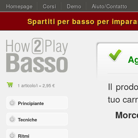
Homepage
Corsi
Demo
Aiuto/Contatto
Spartiti per basso per impara
Ag
Il prod
1 articolo/i = 2,95 €
tuo carr
Principiante
Morc
Tecniche
Ritmi