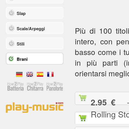
Slap
Più di 100 titol
Scale/Arpeggi
intero, con pe
Stili
basso come i tuoi
Brani
in più parti (in
orientarsi meglio
— (
2.95 €
Rolling St