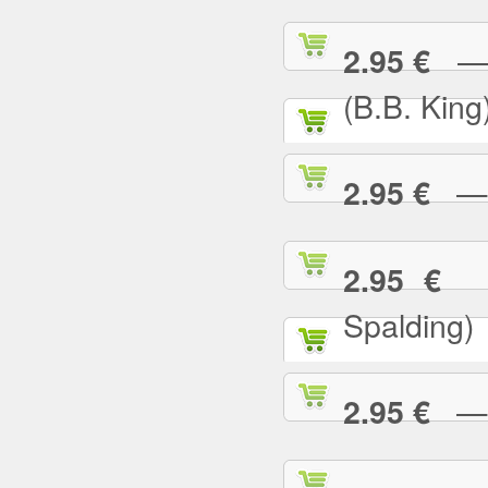
— I
2.95 €
(B.B. King
— I
2.95 €
— 
2.95 €
Spalding)
— I 
2.95 €