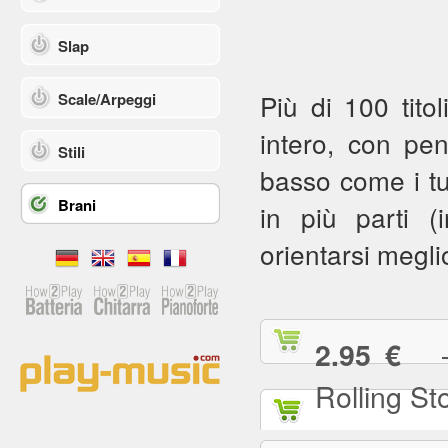
Slap
Più di 100 titol
Scale/Arpeggi
intero, con pe
Stili
basso come i tuoi
Brani
in più parti (in
orientarsi meglio
— (
2.95 €
Rolling St