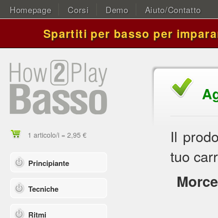
Homepage
Corsi
Demo
Aiuto/Contatto
Spartiti per basso per impara
Ag
Il prod
1 articolo/i = 2,95 €
tuo carr
Principiante
Morce
Tecniche
Ritmi