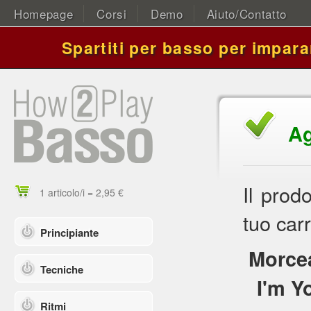
Homepage
Corsi
Demo
Aiuto/Contatto
Spartiti per basso per impara
Ag
Il prod
1 articolo/i = 2,95 €
tuo carr
Principiante
Morcea
Tecniche
I'm Y
Ritmi