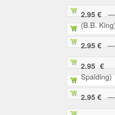
— I
2.95 €
(B.B. King
— I
2.95 €
— 
2.95 €
Spalding)
— I 
2.95 €