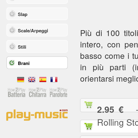
Slap
Più di 100 titol
Scale/Arpeggi
intero, con pe
Stili
basso come i tuoi
Brani
in più parti (in
orientarsi meglio
— (
2.95 €
Rolling St