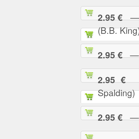
— I
2.95 €
(B.B. King
— I
2.95 €
— 
2.95 €
Spalding)
— I 
2.95 €