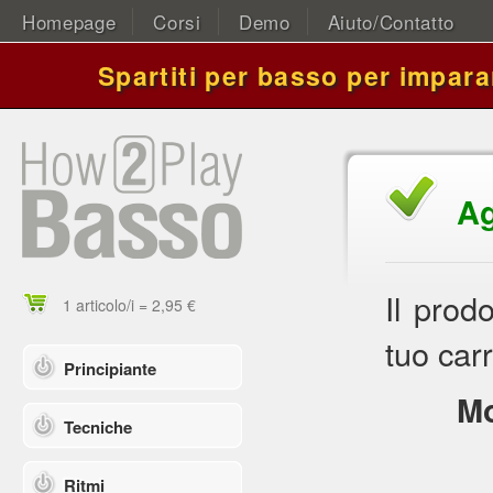
Homepage
Corsi
Demo
Aiuto/Contatto
Spartiti per basso per impara
Ag
Il prod
1 articolo/i = 2,95 €
tuo carr
Principiante
Mo
Tecniche
Ritmi