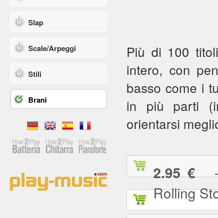
Slap
Più di 100 titol
Scale/Arpeggi
intero, con pe
Stili
basso come i tuoi
Brani
in più parti (in
orientarsi meglio
— (
2.95 €
Rolling St