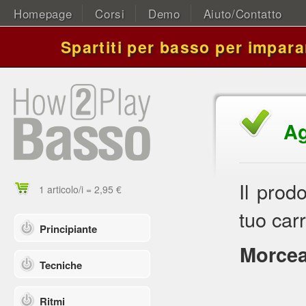
Homepage
Corsi
Demo
Aiuto/Contatto
Spartiti per basso per impara
Ag
Il prod
1 articolo/i = 2,95 €
tuo carr
Principiante
Morcea
Tecniche
Ritmi