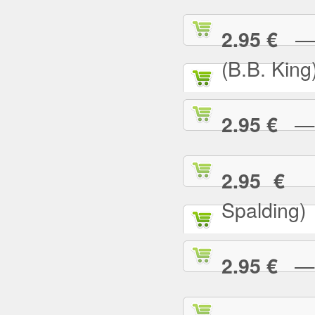
— I
2.95 €
(B.B. King
— I
2.95 €
— 
2.95 €
Spalding)
— I 
2.95 €