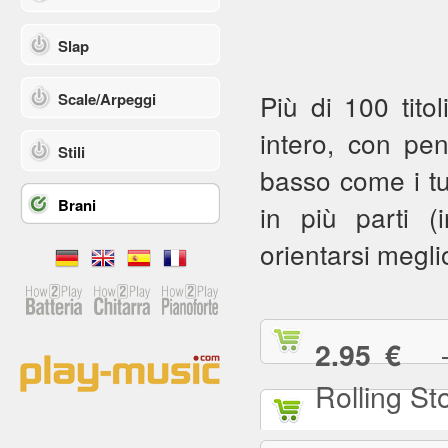
Slap
Più di 100 titol
Scale/Arpeggi
intero, con pe
Stili
basso come i tuoi
Brani
in più parti (in
orientarsi meglio
— (
2.95 €
Rolling St