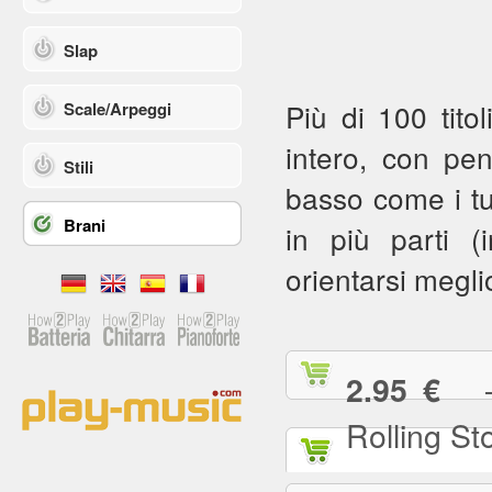
Slap
Più di 100 titol
Scale/Arpeggi
intero, con pe
Stili
basso come i tuoi
Brani
in più parti (in
orientarsi meglio
— (
2.95 €
Rolling St