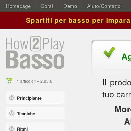
Homepage
Corsi
Demo
Aiuto/Contatto
Spartiti per basso per impara
Ag
Il prod
1 articolo/i = 2,95 €
tuo carr
Principiante
Mor
Tecniche
A
Ritmi