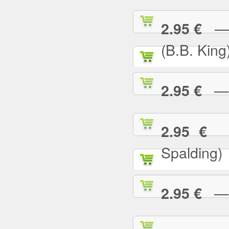
— I
2.95 €
(B.B. King
— I
2.95 €
— 
2.95 €
Spalding)
— I 
2.95 €