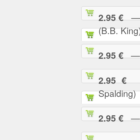
— I
2.95 €
(B.B. King
— I
2.95 €
— 
2.95 €
Spalding)
— I 
2.95 €