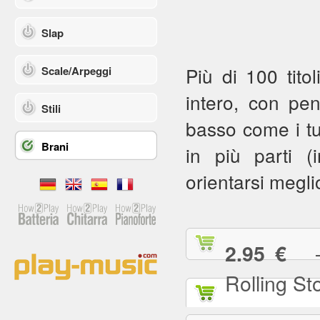
Slap
Più di 100 titol
Scale/Arpeggi
intero, con pe
Stili
basso come i tuoi
Brani
in più parti (in
orientarsi meglio
— (
2.95 €
Rolling St