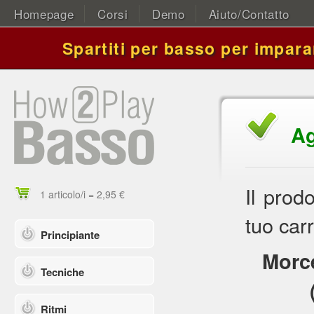
Homepage
Corsi
Demo
Aiuto/Contatto
Spartiti per basso per impara
Ag
Il prod
1 articolo/i = 2,95 €
tuo carr
Principiante
Morce
Tecniche
Ritmi