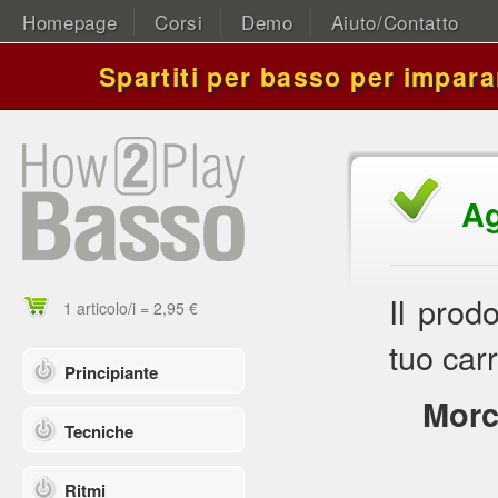
Homepage
Corsi
Demo
Aiuto/Contatto
Spartiti per basso per impara
Ag
Il prod
1 articolo/i = 2,95 €
tuo carr
Principiante
Morc
Tecniche
Ritmi