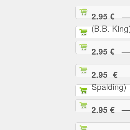
— I
2.95 €
(B.B. King
— I
2.95 €
— 
2.95 €
Spalding)
— I 
2.95 €