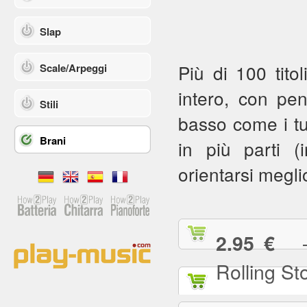
Slap
Più di 100 titol
Scale/Arpeggi
intero, con pe
Stili
basso come i tuoi
Brani
in più parti (in
orientarsi meglio
— (
2.95 €
Rolling St