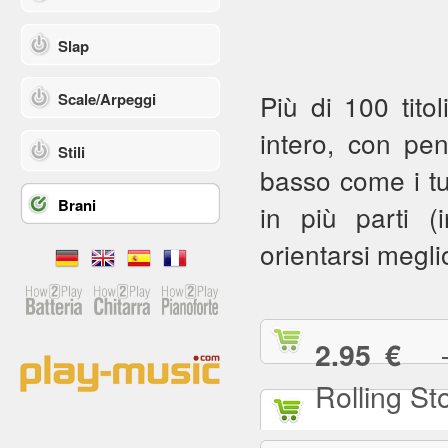
Slap
Più di 100 titol
Scale/Arpeggi
intero, con pe
Stili
basso come i tuoi
Brani
in più parti (in
orientarsi meglio
— (
2.95 €
Rolling St