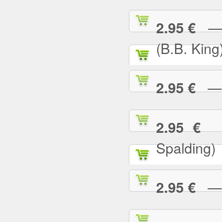
— I
2.95 €
(B.B. King
— I
2.95 €
— 
2.95 €
Spalding)
— I 
2.95 €