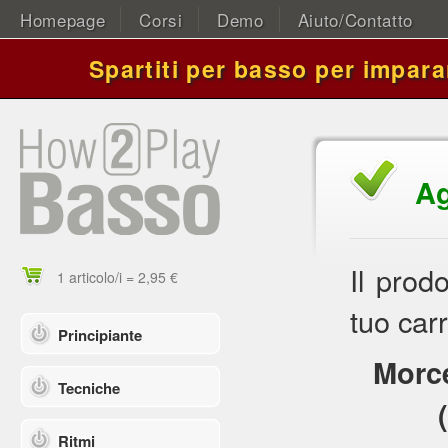
Homepage
Corsi
Demo
Aiuto/Contatto
Spartiti per basso per impara
Ag
Il prod
1 articolo/i = 2,95 €
tuo carr
Principiante
Morce
Tecniche
Ritmi