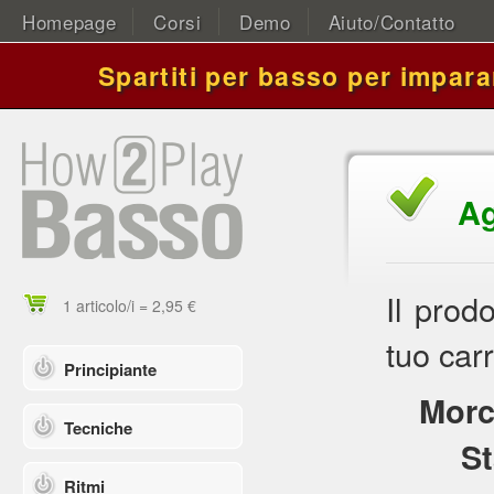
Homepage
Corsi
Demo
Aiuto/Contatto
Spartiti per basso per impara
Ag
Il prod
1 articolo/i = 2,95 €
tuo carr
Principiante
Morc
Tecniche
St
Ritmi