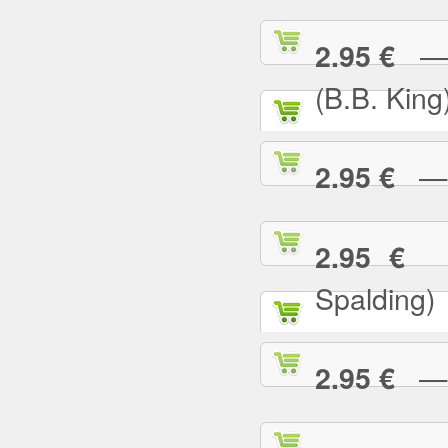
— I
2.95 €
(B.B. King
— I
2.95 €
— 
2.95 €
Spalding)
— I 
2.95 €