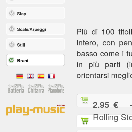
Slap
Più di 100 titol
Scale/Arpeggi
intero, con pe
Stili
basso come i tuoi
Brani
in più parti (in
orientarsi meglio
— (
2.95 €
Rolling St