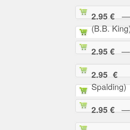
— I
2.95 €
(B.B. King
— I
2.95 €
— 
2.95 €
Spalding)
— I 
2.95 €