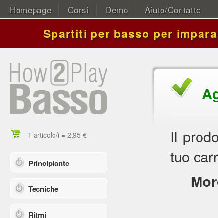
Homepage
Corsi
Demo
Aiuto/Contatto
Spartiti per basso per impara
Ag
Il prod
1 articolo/i = 2,95 €
tuo carr
Principiante
Mor
Tecniche
Ritmi