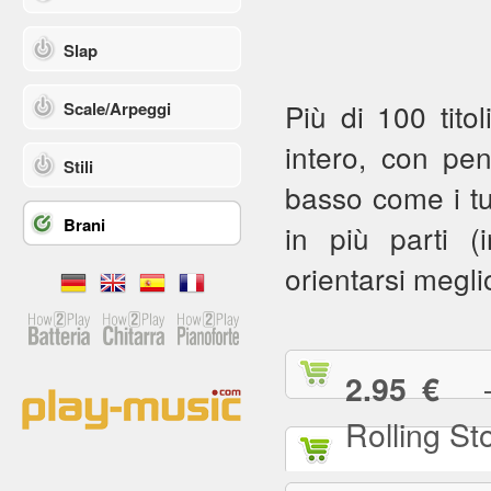
Slap
Più di 100 titol
Scale/Arpeggi
intero, con pe
Stili
basso come i tuoi
Brani
in più parti (in
orientarsi meglio
— (
2.95 €
Rolling St