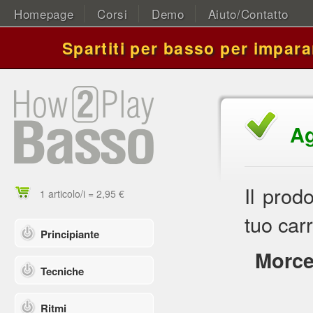
Homepage
Corsi
Demo
Aiuto/Contatto
Spartiti per basso per impara
Ag
Il prod
1 articolo/i = 2,95 €
tuo carr
Principiante
Morce
Tecniche
Ritmi