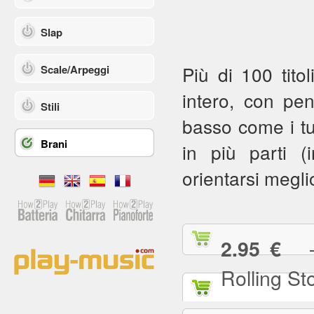
Slap
Più di 100 titol
Scale/Arpeggi
intero, con pe
Stili
basso come i tuoi
Brani
in più parti (in
orientarsi meglio
— (
2.95 €
Rolling St