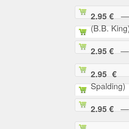
— I
2.95 €
(B.B. King
— I
2.95 €
— 
2.95 €
Spalding)
— I 
2.95 €