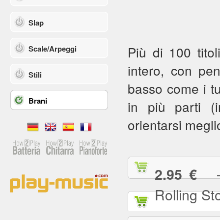
Slap
Più di 100 titol
Scale/Arpeggi
intero, con pe
Stili
basso come i tuoi
Brani
in più parti (in
orientarsi meglio
— (
2.95 €
Rolling St