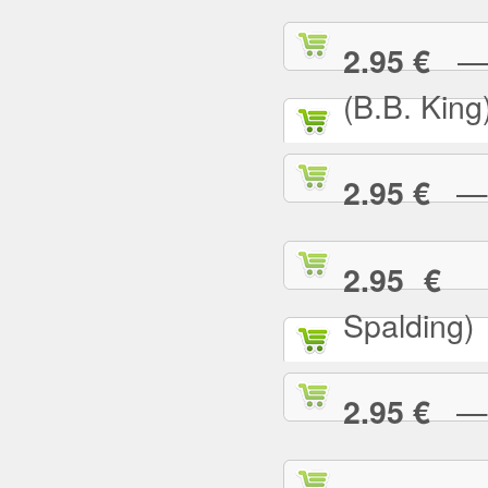
— I
2.95 €
(B.B. King
— I
2.95 €
— 
2.95 €
Spalding)
— I 
2.95 €