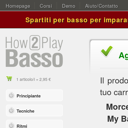
Homepage
Corsi
Demo
Aiuto/Contatto
Spartiti per basso per impara
Ag
Il prod
1 articolo/i = 2,95 €
tuo carr
Principiante
Morce
Tecniche
My B
Ritmi